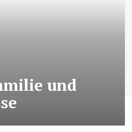
amilie und
sse