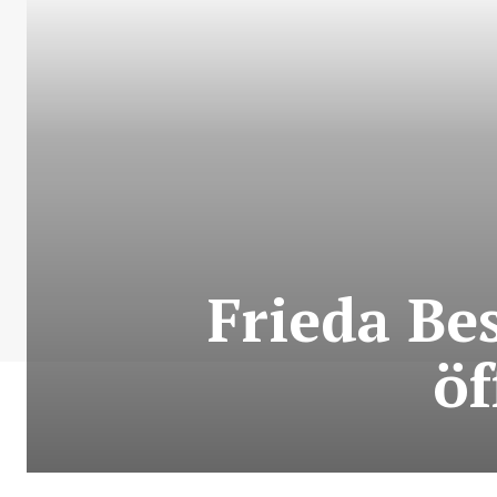
Frieda Be
öf